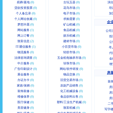
殡葬/墓地
(0)
古玩玉器
(0)
演出
贷款投资股票
(0)
花鸟市场
(0)
培
个人备忘录
(0)
电子市场
(0)
加
个人网址收藏
(0)
求购需要
(0)
企业
梦想许愿
(0)
矿山机械
(0)
网站服务
(1)
食品机械
(0)
公司
网上订餐
(0)
娱乐机械
(0)
投
致富信息
(2)
建材市场
(0)
公
IT/通信服务
(1)
小百货市场
(0)
寻
物流服务
(0)
轻纺市场
(0)
代
法律咨询调查
(0)
五金机电轴承市场
(0)
金
中介服务
(0)
珍珠市场
(0)
增
广告印刷设计
(0)
网站/软件研发
(0)
房屋
展会服务
(0)
物品交换
(0)
办证办卡
(0)
旧货交易市场
(0)
装
家政/保姆
(0)
农副产品销售
(0)
房
装饰装修
(0)
化工机械设备
(0)
房
维修保养
(0)
食品饮料出售
(0)
房
医疗保健
(0)
塑料/工业生产机械
(0)
二
美容健身
(0)
致富机械
(0)
写字楼