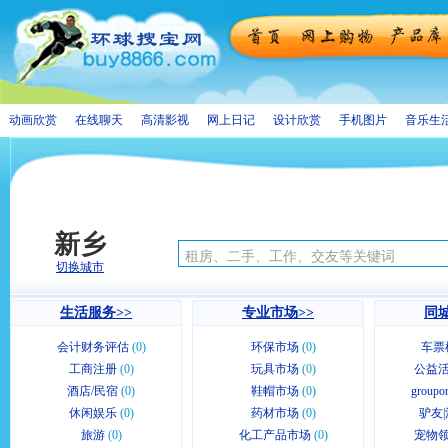
动画欣赏
在线聊天
高清影视
网上日记
设计欣赏
手机图片
音乐生
新乡
切换城市
生活服务>>
专业市场>>
同城
会计财务评估
(0)
环保市场
(0)
车票
工商注册
(0)
玩具市场
(0)
公益活
酒店/民宿
(0)
鞋帽市场
(0)
group
休闲娱乐
(0)
药材市场
(0)
驴友|
旅游
(0)
化工产品市场
(0)
宠物领