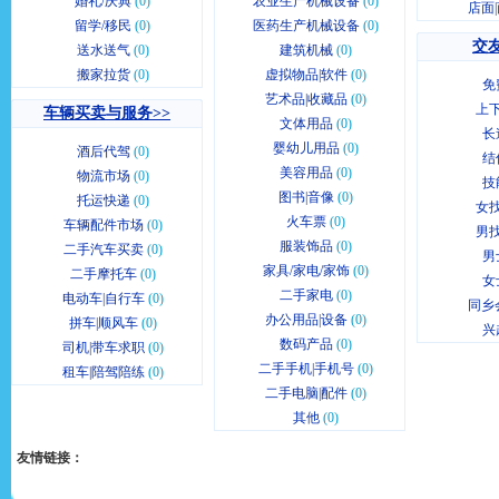
婚礼/庆典
(0)
农业生产机械设备
(0)
店面
留学/移民
(0)
医药生产机械设备
(0)
交友
送水送气
(0)
建筑机械
(0)
搬家拉货
(0)
虚拟物品|软件
(0)
免
艺术品|收藏品
(0)
上
车辆买卖与服务>>
文体用品
(0)
长
婴幼儿用品
(0)
酒后代驾
(0)
结
美容用品
(0)
物流市场
(0)
技
图书|音像
(0)
托运快递
(0)
女
火车票
(0)
车辆配件市场
(0)
男
服装饰品
(0)
二手汽车买卖
(0)
男
家具/家电/家饰
(0)
二手摩托车
(0)
女
二手家电
(0)
电动车|自行车
(0)
同乡
办公用品|设备
(0)
拼车|顺风车
(0)
兴
数码产品
(0)
司机|带车求职
(0)
二手手机|手机号
(0)
租车|陪驾陪练
(0)
二手电脑|配件
(0)
其他
(0)
友情链接：