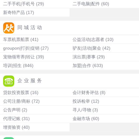
二手手机|手机号
(29)
二手电脑|配件
(60)
新奇特产品
(17)
同城活动
车票机票船票
(41)
公益活动|志愿者
(10)
groupon|打折|促销
(27)
驴友|活动|聚会
(42)
宠物领寄养|转让
(39)
演出票|赛事
(29)
培训|招生
(846)
加盟|合作
(633)
企业服务
贷款投资股票
(16)
会计财务评估
(8)
公司注册/商标
(72)
投诉检举
(12)
公告声明
(2)
寻人/寻物
(3)
代理记账
(31)
金融市场
(60)
增资验资
(40)