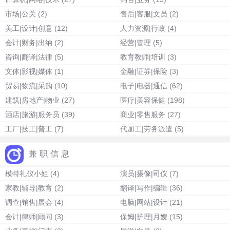
市场|公关
(2)
售后|客服|文员
(2)
美工|设计|创意
(12)
人力资源|行政
(4)
会计|财务|出纳
(2)
经营|管理
(5)
咨询|翻译|法律
(5)
教育教师|培训
(3)
文体|影视|媒体
(1)
金融|证券|保险
(3)
贸易|物流|采购
(10)
电子|电器|通信
(62)
建筑|房地产|物业
(27)
医疗|美容保健
(198)
酒店|旅游|服务员
(39)
商业|零售服务
(27)
工厂|技工|普工
(7)
代加工|劳务派遣
(5)
兼职信息
模特礼仪小姐
(4)
演员|摄像|司仪
(7)
家教|辅导|教育
(2)
翻译|写作|编辑
(36)
调查|销售|展会
(4)
电脑|网站|设计
(21)
会计|律师|顾问
(3)
保姆|护理|月嫂
(15)