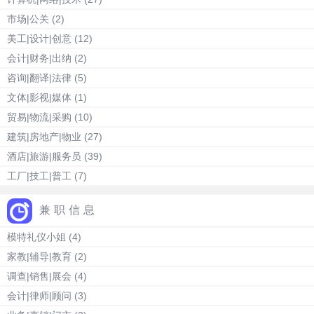
市场|公关
(2)
美工|设计|创意
(12)
会计|财务|出纳
(2)
咨询|翻译|法律
(5)
文体|影视|媒体
(1)
贸易|物流|采购
(10)
建筑|房地产|物业
(27)
酒店|旅游|服务员
(39)
工厂|技工|普工
(7)
兼职信息
模特礼仪小姐
(4)
家教|辅导|教育
(2)
调查|销售|展会
(4)
会计|律师|顾问
(3)