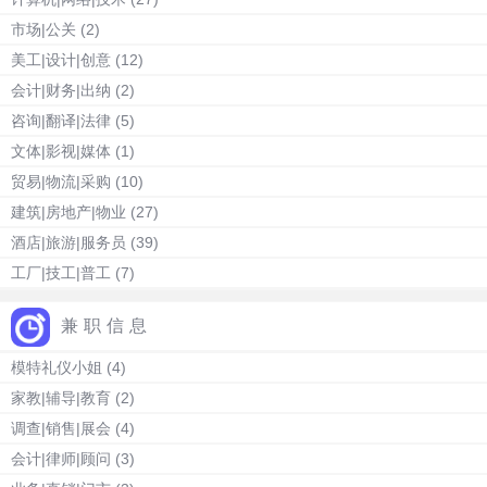
市场|公关
(2)
美工|设计|创意
(12)
会计|财务|出纳
(2)
咨询|翻译|法律
(5)
文体|影视|媒体
(1)
贸易|物流|采购
(10)
建筑|房地产|物业
(27)
酒店|旅游|服务员
(39)
工厂|技工|普工
(7)
兼职信息
模特礼仪小姐
(4)
家教|辅导|教育
(2)
调查|销售|展会
(4)
会计|律师|顾问
(3)