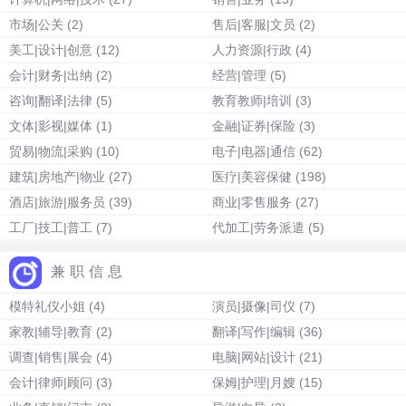
市场|公关
(2)
售后|客服|文员
(2)
美工|设计|创意
(12)
人力资源|行政
(4)
会计|财务|出纳
(2)
经营|管理
(5)
咨询|翻译|法律
(5)
教育教师|培训
(3)
文体|影视|媒体
(1)
金融|证券|保险
(3)
贸易|物流|采购
(10)
电子|电器|通信
(62)
建筑|房地产|物业
(27)
医疗|美容保健
(198)
酒店|旅游|服务员
(39)
商业|零售服务
(27)
工厂|技工|普工
(7)
代加工|劳务派遣
(5)
兼职信息
模特礼仪小姐
(4)
演员|摄像|司仪
(7)
家教|辅导|教育
(2)
翻译|写作|编辑
(36)
调查|销售|展会
(4)
电脑|网站|设计
(21)
会计|律师|顾问
(3)
保姆|护理|月嫂
(15)