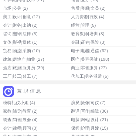
市场|公关
(2)
售后|客服|文员
(2)
美工|设计|创意
(12)
人力资源|行政
(4)
会计|财务|出纳
(2)
经营|管理
(5)
咨询|翻译|法律
(5)
教育教师|培训
(3)
文体|影视|媒体
(1)
金融|证券|保险
(3)
贸易|物流|采购
(10)
电子|电器|通信
(62)
建筑|房地产|物业
(27)
医疗|美容保健
(198)
酒店|旅游|服务员
(39)
商业|零售服务
(27)
工厂|技工|普工
(7)
代加工|劳务派遣
(5)
兼职信息
模特礼仪小姐
(4)
演员|摄像|司仪
(7)
家教|辅导|教育
(2)
翻译|写作|编辑
(36)
调查|销售|展会
(4)
电脑|网站|设计
(21)
会计|律师|顾问
(3)
保姆|护理|月嫂
(15)