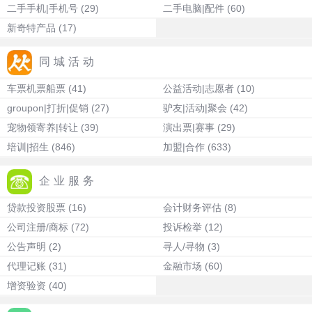
二手手机|手机号
(29)
二手电脑|配件
(60)
新奇特产品
(17)
同城活动
车票机票船票
(41)
公益活动|志愿者
(10)
groupon|打折|促销
(27)
驴友|活动|聚会
(42)
宠物领寄养|转让
(39)
演出票|赛事
(29)
培训|招生
(846)
加盟|合作
(633)
企业服务
贷款投资股票
(16)
会计财务评估
(8)
公司注册/商标
(72)
投诉检举
(12)
公告声明
(2)
寻人/寻物
(3)
代理记账
(31)
金融市场
(60)
增资验资
(40)