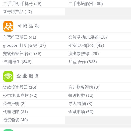
二手手机|手机号
(29)
二手电脑|配件
(60)
新奇特产品
(17)
同城活动
车票机票船票
(41)
公益活动|志愿者
(10)
groupon|打折|促销
(27)
驴友|活动|聚会
(42)
宠物领寄养|转让
(39)
演出票|赛事
(29)
培训|招生
(846)
加盟|合作
(633)
企业服务
贷款投资股票
(16)
会计财务评估
(8)
公司注册/商标
(72)
投诉检举
(12)
公告声明
(2)
寻人/寻物
(3)
代理记账
(31)
金融市场
(60)
增资验资
(40)