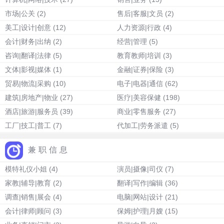
市场|公关
(2)
售后|客服|文员
(2)
美工|设计|创意
(12)
人力资源|行政
(4)
会计|财务|出纳
(2)
经营|管理
(5)
咨询|翻译|法律
(5)
教育教师|培训
(3)
文体|影视|媒体
(1)
金融|证券|保险
(3)
贸易|物流|采购
(10)
电子|电器|通信
(62)
建筑|房地产|物业
(27)
医疗|美容保健
(198)
酒店|旅游|服务员
(39)
商业|零售服务
(27)
工厂|技工|普工
(7)
代加工|劳务派遣
(5)
兼职信息
模特礼仪小姐
(4)
演员|摄像|司仪
(7)
家教|辅导|教育
(2)
翻译|写作|编辑
(36)
调查|销售|展会
(4)
电脑|网站|设计
(21)
会计|律师|顾问
(3)
保姆|护理|月嫂
(15)