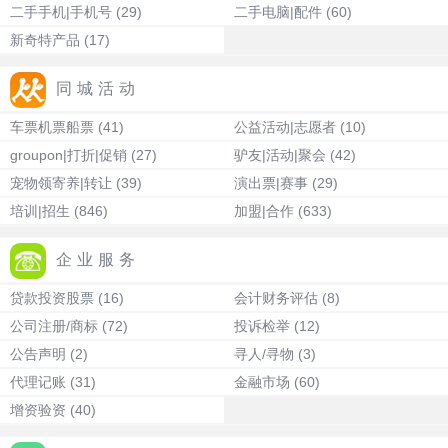
二手手机|手机号
(29)
二手电脑|配件
(60)
新奇特产品
(17)
同城活动
车票机票船票
(41)
公益活动|志愿者
(10)
groupon|打折|促销
(27)
驴友|活动|聚会
(42)
宠物领寄养|转让
(39)
演出票|赛事
(29)
培训|招生
(846)
加盟|合作
(633)
企业服务
贷款投资股票
(16)
会计财务评估
(8)
公司注册/商标
(72)
投诉检举
(12)
公告声明
(2)
寻人/寻物
(3)
代理记账
(31)
金融市场
(60)
增资验资
(40)