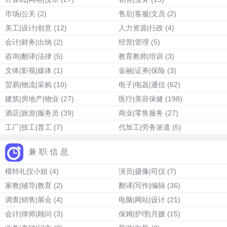
市场|公关
(2)
售后|客服|文员
(2)
美工|设计|创意
(12)
人力资源|行政
(4)
会计|财务|出纳
(2)
经营|管理
(5)
咨询|翻译|法律
(5)
教育教师|培训
(3)
文体|影视|媒体
(1)
金融|证券|保险
(3)
贸易|物流|采购
(10)
电子|电器|通信
(62)
建筑|房地产|物业
(27)
医疗|美容保健
(198)
酒店|旅游|服务员
(39)
商业|零售服务
(27)
工厂|技工|普工
(7)
代加工|劳务派遣
(5)
兼职信息
模特礼仪小姐
(4)
演员|摄像|司仪
(7)
家教|辅导|教育
(2)
翻译|写作|编辑
(36)
调查|销售|展会
(4)
电脑|网站|设计
(21)
会计|律师|顾问
(3)
保姆|护理|月嫂
(15)