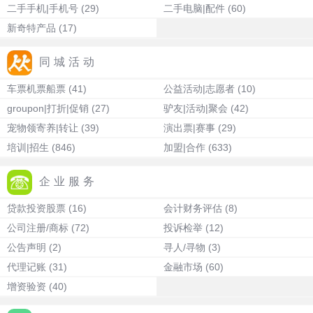
二手手机|手机号
(29)
二手电脑|配件
(60)
新奇特产品
(17)
同城活动
车票机票船票
(41)
公益活动|志愿者
(10)
groupon|打折|促销
(27)
驴友|活动|聚会
(42)
宠物领寄养|转让
(39)
演出票|赛事
(29)
培训|招生
(846)
加盟|合作
(633)
企业服务
贷款投资股票
(16)
会计财务评估
(8)
公司注册/商标
(72)
投诉检举
(12)
公告声明
(2)
寻人/寻物
(3)
代理记账
(31)
金融市场
(60)
增资验资
(40)