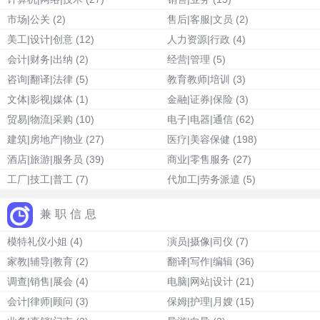
市场|公关
(2)
售后|客服|文员
(2)
美工|设计|创意
(12)
人力资源|行政
(4)
会计|财务|出纳
(2)
经营|管理
(5)
咨询|翻译|法律
(5)
教育教师|培训
(3)
文体|影视|媒体
(1)
金融|证券|保险
(3)
贸易|物流|采购
(10)
电子|电器|通信
(62)
建筑|房地产|物业
(27)
医疗|美容保健
(198)
酒店|旅游|服务员
(39)
商业|零售服务
(27)
工厂|技工|普工
(7)
代加工|劳务派遣
(5)
兼职信息
模特礼仪小姐
(4)
演员|摄像|司仪
(7)
家教|辅导|教育
(2)
翻译|写作|编辑
(36)
调查|销售|展会
(4)
电脑|网站|设计
(21)
会计|律师|顾问
(3)
保姆|护理|月嫂
(15)