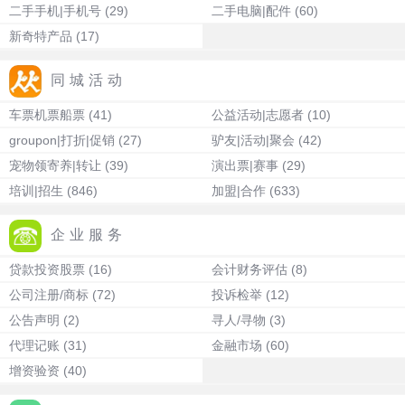
二手手机|手机号
(29)
二手电脑|配件
(60)
新奇特产品
(17)
同城活动
车票机票船票
(41)
公益活动|志愿者
(10)
groupon|打折|促销
(27)
驴友|活动|聚会
(42)
宠物领寄养|转让
(39)
演出票|赛事
(29)
培训|招生
(846)
加盟|合作
(633)
企业服务
贷款投资股票
(16)
会计财务评估
(8)
公司注册/商标
(72)
投诉检举
(12)
公告声明
(2)
寻人/寻物
(3)
代理记账
(31)
金融市场
(60)
增资验资
(40)