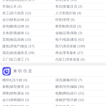
市场|公关
(2)
售后|客服|文员
(2)
美工|设计|创意
(12)
人力资源|行政
(4)
会计|财务|出纳
(2)
经营|管理
(5)
咨询|翻译|法律
(5)
教育教师|培训
(3)
文体|影视|媒体
(1)
金融|证券|保险
(3)
贸易|物流|采购
(10)
电子|电器|通信
(62)
建筑|房地产|物业
(27)
医疗|美容保健
(198)
酒店|旅游|服务员
(39)
商业|零售服务
(27)
工厂|技工|普工
(7)
代加工|劳务派遣
(5)
兼职信息
模特礼仪小姐
(4)
演员|摄像|司仪
(7)
家教|辅导|教育
(2)
翻译|写作|编辑
(36)
调查|销售|展会
(4)
电脑|网站|设计
(21)
会计|律师|顾问
(3)
保姆|护理|月嫂
(15)