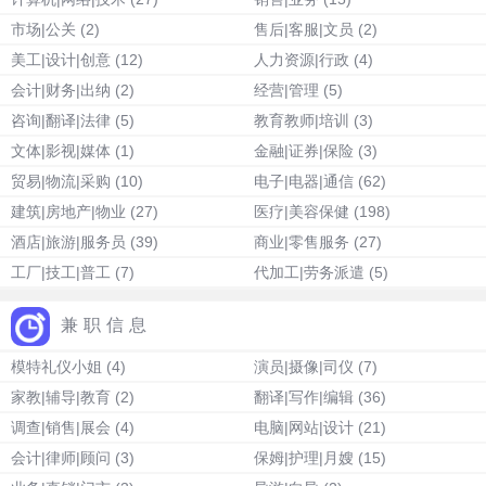
市场|公关
(2)
售后|客服|文员
(2)
美工|设计|创意
(12)
人力资源|行政
(4)
会计|财务|出纳
(2)
经营|管理
(5)
咨询|翻译|法律
(5)
教育教师|培训
(3)
文体|影视|媒体
(1)
金融|证券|保险
(3)
贸易|物流|采购
(10)
电子|电器|通信
(62)
建筑|房地产|物业
(27)
医疗|美容保健
(198)
酒店|旅游|服务员
(39)
商业|零售服务
(27)
工厂|技工|普工
(7)
代加工|劳务派遣
(5)
兼职信息
模特礼仪小姐
(4)
演员|摄像|司仪
(7)
家教|辅导|教育
(2)
翻译|写作|编辑
(36)
调查|销售|展会
(4)
电脑|网站|设计
(21)
会计|律师|顾问
(3)
保姆|护理|月嫂
(15)