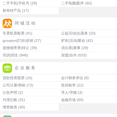
二手手机|手机号
(29)
二手电脑|配件
(60)
新奇特产品
(17)
同城活动
车票机票船票
(41)
公益活动|志愿者
(10)
groupon|打折|促销
(27)
驴友|活动|聚会
(42)
宠物领寄养|转让
(39)
演出票|赛事
(29)
培训|招生
(846)
加盟|合作
(633)
企业服务
贷款投资股票
(16)
会计财务评估
(8)
公司注册/商标
(72)
投诉检举
(12)
公告声明
(2)
寻人/寻物
(3)
代理记账
(31)
金融市场
(60)
增资验资
(40)