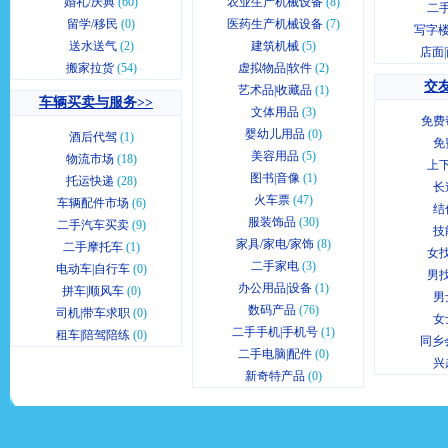
婚礼/庆典
(60)
农业生产机械设备
(8)
二
留学/移民
(0)
医药生产机械设备
(7)
写字楼
送水送气
(2)
建筑机械
(5)
店面
搬家拉货
(54)
虚拟物品|软件
(2)
交友
艺术品|收藏品
(1)
车辆买卖与服务>>
文体用品
(3)
免费
婴幼儿用品
(0)
酒后代驾
(1)
免
美容用品
(5)
物流市场
(18)
上
图书|音像
(1)
托运快递
(28)
长
火车票
(47)
车辆配件市场
(6)
结
服装饰品
(30)
二手汽车买卖
(9)
技
家具/家电/家饰
(8)
二手摩托车
(1)
女
二手家电
(3)
电动车|自行车
(0)
男
办公用品|设备
(1)
拼车|顺风车
(0)
男
数码产品
(76)
司机|带车求职
(0)
女
二手手机|手机号
(1)
租车|陪驾陪练
(0)
同乡
二手电脑|配件
(0)
兴
新奇特产品
(0)