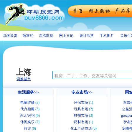
动画欣赏
致富经
高清影视
网上日记
设计欣赏
手机图片
音乐生
上海
切换城市
生活服务>>
专业市场>>
同城
电脑维修
(3)
环保市场
(1)
车票
代办跑腿
(5)
玩具市场
(2)
公益活
酒店/民宿
(0)
鞋帽市场
(3)
group
休闲娱乐
(7)
药材市场
(1)
驴友|
旅游
(0)
化工产品市场
(6)
宠物领