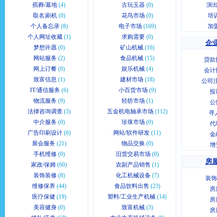
殡葬/墓地
(4)
古玩玉器
(0)
演出
取名|刷机
(0)
花鸟市场
(0)
培
个人备忘录
(8)
电子市场
(169)
加
个人网址收藏
(1)
求购需要
(0)
企业
梦想许愿
(0)
矿山机械
(16)
网站服务
(2)
食品机械
(15)
贷款
网上订餐
(0)
娱乐机械
(4)
会计
致富信息
(1)
建材市场
(18)
公司
IT/通信服务
(6)
小百货市场
(9)
投
物流服务
(9)
轻纺市场
(1)
公
法律咨询调查
(3)
五金机电轴承市场
(112)
寻
中介服务
(0)
珍珠市场
(0)
代
广告印刷设计
(6)
网站/软件研发
(11)
金
展会服务
(21)
物品交换
(0)
增
手机维修
(0)
旧货交易市场
(0)
房屋
家政/保姆
(60)
农副产品销售
(1)
装饰装修
(8)
化工机械设备
(7)
装饰
维修保养
(44)
食品饮料出售
(23)
房
医疗保健
(19)
塑料/工业生产机械
(14)
房
美容健身
(0)
致富机械
(3)
房