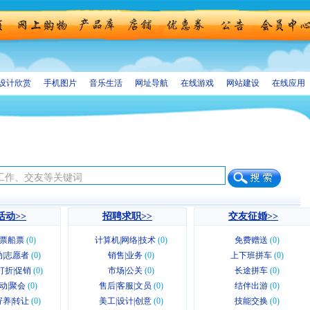
设计欣赏
手机图片
音乐生活
网址导航
在线游戏
网站建设
在线应用
活动>>
招聘求职>>
交友征婚>>
票船票
(0)
计算机|网络|技术
(0)
免费赠送
(0)
|志愿者
(0)
销售|业务
(0)
上下班拼车
(0)
n|打折|促销
(0)
市场|公关
(0)
长途拼车
(0)
动|聚会
(0)
售后|客服|文员
(0)
结伴出游
(0)
养|转让
(0)
美工|设计|创意
(0)
技能交换
(0)