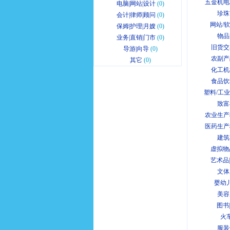
五金机电
电脑|网站|设计
(0)
珍珠
会计|律师|顾问
(0)
网站/
保姆|护理|月嫂
(0)
物品
业务|直销|门市
(0)
旧货交
导游|向导
(0)
农副产
其它
(0)
化工机
食品饮
塑料/工
致富
农业生产
医药生产
建筑
虚拟物
艺术品
文体
婴幼
美容
图书
火
服装