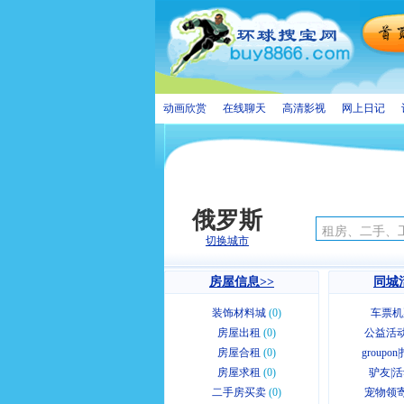
动画欣赏
在线聊天
高清影视
网上日记
俄罗斯
切换城市
房屋信息>>
同城
装饰材料城
(0)
车票机
房屋出租
(0)
公益活动
房屋合租
(0)
groupo
房屋求租
(0)
驴友|活
二手房买卖
(0)
宠物领寄