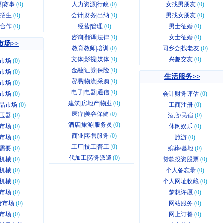
|赛事
(0)
人力资源|行政
(0)
女找男朋友
(0)
|招生
(0)
会计|财务|出纳
(0)
男找女朋友
(0)
|合作
(0)
经营|管理
(0)
男士征婚
(0)
咨询|翻译|法律
(0)
女士征婚
(0)
市场>>
教育教师|培训
(0)
同乡会|找老友
(0)
文体|影视|媒体
(0)
兴趣交友
(0)
市场
(0)
金融|证券|保险
(0)
市场
(0)
生活服务>>
贸易|物流|采购
(0)
市场
(0)
电子|电器|通信
(0)
市场
(0)
会计财务评估
(0)
建筑|房地产|物业
(0)
品市场
(0)
工商注册
(0)
医疗|美容保健
(0)
玉器
(0)
酒店/民宿
(0)
酒店|旅游|服务员
(0)
市场
(0)
休闲娱乐
(0)
商业|零售服务
(0)
市场
(0)
旅游
(0)
工厂|技工|普工
(0)
需要
(0)
殡葬/墓地
(0)
代加工|劳务派遣
(0)
机械
(0)
贷款投资股票
(0)
机械
(0)
个人备忘录
(0)
机械
(0)
个人网址收藏
(0)
市场
(0)
梦想许愿
(0)
货市场
(0)
网站服务
(0)
市场
(0)
网上订餐
(0)