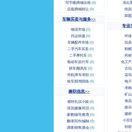
写字楼|商铺出租
(0)
演出票
店面|商铺转让
(0)
培训
加盟
车辆买卖与服务>>
专业
物流市场
(0)
托运快递
(0)
环保
车辆配件市场
(0)
玩具
二手汽车买卖
(0)
鞋帽
二手摩托车
(0)
药材
电动车|自行车
(0)
化工产
拼车|顺风车
(0)
古玩
司机|带车求职
(0)
花鸟
租车|陪驾陪练
(0)
电子
求购
兼职信息>>
矿山
食品
模特礼仪小姐
(0)
娱乐
演员|摄像|司仪
(0)
建材
家教|辅导|教育
(0)
小百
翻译|写作|编辑
(0)
轻纺
调查|销售|展会
(0)