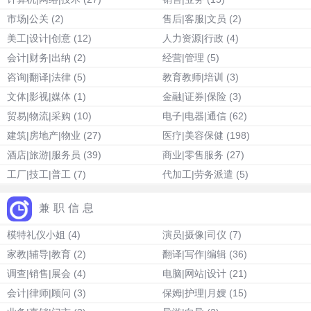
市场|公关
(2)
售后|客服|文员
(2)
美工|设计|创意
(12)
人力资源|行政
(4)
会计|财务|出纳
(2)
经营|管理
(5)
咨询|翻译|法律
(5)
教育教师|培训
(3)
文体|影视|媒体
(1)
金融|证券|保险
(3)
贸易|物流|采购
(10)
电子|电器|通信
(62)
建筑|房地产|物业
(27)
医疗|美容保健
(198)
酒店|旅游|服务员
(39)
商业|零售服务
(27)
工厂|技工|普工
(7)
代加工|劳务派遣
(5)
兼职信息
模特礼仪小姐
(4)
演员|摄像|司仪
(7)
家教|辅导|教育
(2)
翻译|写作|编辑
(36)
调查|销售|展会
(4)
电脑|网站|设计
(21)
会计|律师|顾问
(3)
保姆|护理|月嫂
(15)