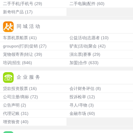
二手手机|手机号
(29)
二手电脑|配件
(60)
新奇特产品
(17)
同城活动
车票机票船票
(41)
公益活动|志愿者
(10)
groupon|打折|促销
(27)
驴友|活动|聚会
(42)
宠物领寄养|转让
(39)
演出票|赛事
(29)
培训|招生
(846)
加盟|合作
(633)
企业服务
贷款投资股票
(16)
会计财务评估
(8)
公司注册/商标
(72)
投诉检举
(12)
公告声明
(2)
寻人/寻物
(3)
代理记账
(31)
金融市场
(60)
增资验资
(40)