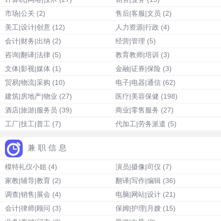
市场|公关
(2)
售后|客服|文员
(2)
美工|设计|创意
(12)
人力资源|行政
(4)
会计|财务|出纳
(2)
经营|管理
(5)
咨询|翻译|法律
(5)
教育教师|培训
(3)
文体|影视|媒体
(1)
金融|证券|保险
(3)
贸易|物流|采购
(10)
电子|电器|通信
(62)
建筑|房地产|物业
(27)
医疗|美容保健
(198)
酒店|旅游|服务员
(39)
商业|零售服务
(27)
工厂|技工|普工
(7)
代加工|劳务派遣
(5)
兼职信息
模特礼仪小姐
(4)
演员|摄像|司仪
(7)
家教|辅导|教育
(2)
翻译|写作|编辑
(36)
调查|销售|展会
(4)
电脑|网站|设计
(21)
会计|律师|顾问
(3)
保姆|护理|月嫂
(15)