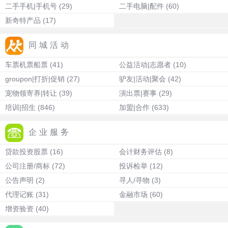
二手手机|手机号
(29)
二手电脑|配件
(60)
新奇特产品
(17)
同城活动
车票机票船票
(41)
公益活动|志愿者
(10)
groupon|打折|促销
(27)
驴友|活动|聚会
(42)
宠物领寄养|转让
(39)
演出票|赛事
(29)
培训|招生
(846)
加盟|合作
(633)
企业服务
贷款投资股票
(16)
会计财务评估
(8)
公司注册/商标
(72)
投诉检举
(12)
公告声明
(2)
寻人/寻物
(3)
代理记账
(31)
金融市场
(60)
增资验资
(40)