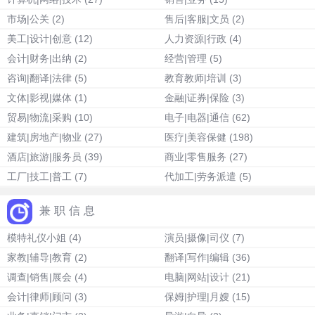
市场|公关
(2)
售后|客服|文员
(2)
美工|设计|创意
(12)
人力资源|行政
(4)
会计|财务|出纳
(2)
经营|管理
(5)
咨询|翻译|法律
(5)
教育教师|培训
(3)
文体|影视|媒体
(1)
金融|证券|保险
(3)
贸易|物流|采购
(10)
电子|电器|通信
(62)
建筑|房地产|物业
(27)
医疗|美容保健
(198)
酒店|旅游|服务员
(39)
商业|零售服务
(27)
工厂|技工|普工
(7)
代加工|劳务派遣
(5)
兼职信息
模特礼仪小姐
(4)
演员|摄像|司仪
(7)
家教|辅导|教育
(2)
翻译|写作|编辑
(36)
调查|销售|展会
(4)
电脑|网站|设计
(21)
会计|律师|顾问
(3)
保姆|护理|月嫂
(15)