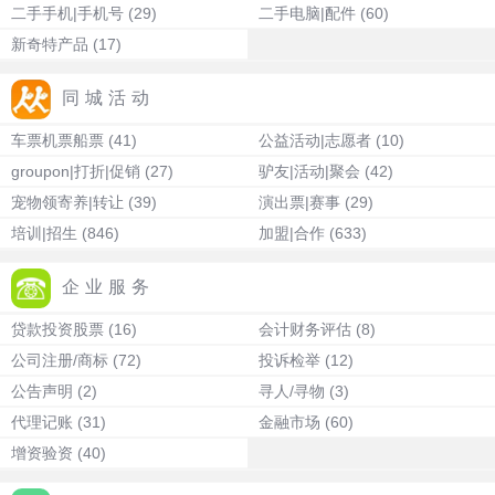
二手手机|手机号
(29)
二手电脑|配件
(60)
新奇特产品
(17)
同城活动
车票机票船票
(41)
公益活动|志愿者
(10)
groupon|打折|促销
(27)
驴友|活动|聚会
(42)
宠物领寄养|转让
(39)
演出票|赛事
(29)
培训|招生
(846)
加盟|合作
(633)
企业服务
贷款投资股票
(16)
会计财务评估
(8)
公司注册/商标
(72)
投诉检举
(12)
公告声明
(2)
寻人/寻物
(3)
代理记账
(31)
金融市场
(60)
增资验资
(40)