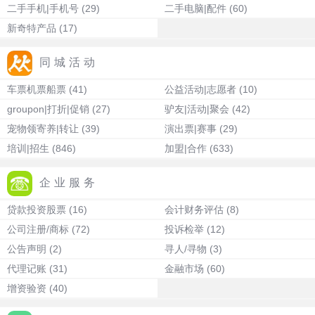
二手手机|手机号
(29)
二手电脑|配件
(60)
新奇特产品
(17)
同城活动
车票机票船票
(41)
公益活动|志愿者
(10)
groupon|打折|促销
(27)
驴友|活动|聚会
(42)
宠物领寄养|转让
(39)
演出票|赛事
(29)
培训|招生
(846)
加盟|合作
(633)
企业服务
贷款投资股票
(16)
会计财务评估
(8)
公司注册/商标
(72)
投诉检举
(12)
公告声明
(2)
寻人/寻物
(3)
代理记账
(31)
金融市场
(60)
增资验资
(40)