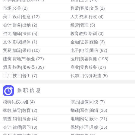
市场|公关
(2)
售后|客服|文员
(2)
美工|设计|创意
(12)
人力资源|行政
(4)
会计|财务|出纳
(2)
经营|管理
(5)
咨询|翻译|法律
(5)
教育教师|培训
(3)
文体|影视|媒体
(1)
金融|证券|保险
(3)
贸易|物流|采购
(10)
电子|电器|通信
(62)
建筑|房地产|物业
(27)
医疗|美容保健
(198)
酒店|旅游|服务员
(39)
商业|零售服务
(27)
工厂|技工|普工
(7)
代加工|劳务派遣
(5)
兼职信息
模特礼仪小姐
(4)
演员|摄像|司仪
(7)
家教|辅导|教育
(2)
翻译|写作|编辑
(36)
调查|销售|展会
(4)
电脑|网站|设计
(21)
会计|律师|顾问
(3)
保姆|护理|月嫂
(15)