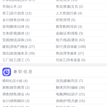
市场|公关
(2)
售后|客服|文员
(2)
美工|设计|创意
(12)
人力资源|行政
(4)
会计|财务|出纳
(2)
经营|管理
(5)
咨询|翻译|法律
(5)
教育教师|培训
(3)
文体|影视|媒体
(1)
金融|证券|保险
(3)
贸易|物流|采购
(10)
电子|电器|通信
(62)
建筑|房地产|物业
(27)
医疗|美容保健
(198)
酒店|旅游|服务员
(39)
商业|零售服务
(27)
工厂|技工|普工
(7)
代加工|劳务派遣
(5)
兼职信息
模特礼仪小姐
(4)
演员|摄像|司仪
(7)
家教|辅导|教育
(2)
翻译|写作|编辑
(36)
调查|销售|展会
(4)
电脑|网站|设计
(21)
会计|律师|顾问
(3)
保姆|护理|月嫂
(15)