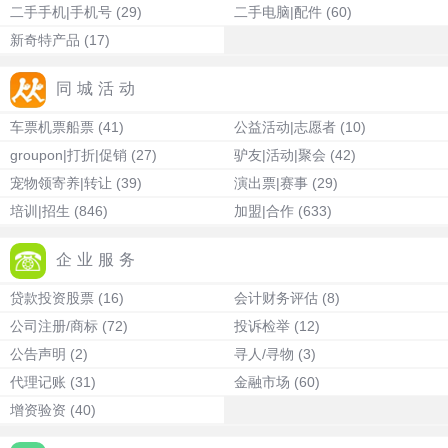
二手手机|手机号
(29)
二手电脑|配件
(60)
新奇特产品
(17)
同城活动
车票机票船票
(41)
公益活动|志愿者
(10)
groupon|打折|促销
(27)
驴友|活动|聚会
(42)
宠物领寄养|转让
(39)
演出票|赛事
(29)
培训|招生
(846)
加盟|合作
(633)
企业服务
贷款投资股票
(16)
会计财务评估
(8)
公司注册/商标
(72)
投诉检举
(12)
公告声明
(2)
寻人/寻物
(3)
代理记账
(31)
金融市场
(60)
增资验资
(40)