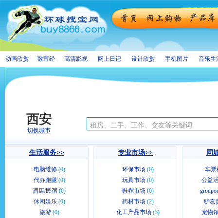
动画欣赏
致富经
高清影视
网上日记
设计欣赏
手机图片
音乐生
西安
切换城市
生活服务>>
专业市场>>
同城
电脑维修
(0)
环保市场
(0)
车票
代办跑腿
(0)
玩具市场
(0)
公益活
酒店/民宿
(0)
鞋帽市场
(0)
group
休闲娱乐
(0)
药材市场
(2)
驴友|
旅游
(0)
化工产品市场
(5)
宠物领