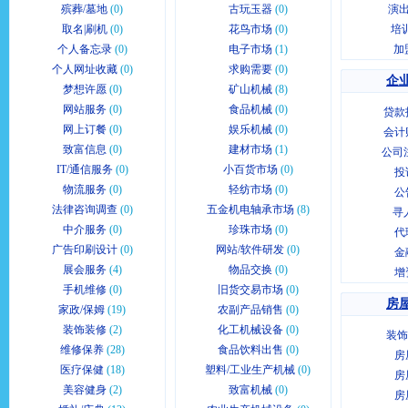
殡葬/墓地
(0)
古玩玉器
(0)
演出
取名|刷机
(0)
花鸟市场
(0)
培
个人备忘录
(0)
电子市场
(1)
加
个人网址收藏
(0)
求购需要
(0)
企业
梦想许愿
(0)
矿山机械
(8)
网站服务
(0)
食品机械
(0)
贷款
网上订餐
(0)
娱乐机械
(0)
会计
致富信息
(0)
建材市场
(1)
公司
IT/通信服务
(0)
小百货市场
(0)
投
物流服务
(0)
轻纺市场
(0)
公
法律咨询调查
(0)
五金机电轴承市场
(8)
寻
中介服务
(0)
珍珠市场
(0)
代
广告印刷设计
(0)
网站/软件研发
(0)
金
展会服务
(4)
物品交换
(0)
增
手机维修
(0)
旧货交易市场
(0)
房屋
家政/保姆
(19)
农副产品销售
(0)
装饰装修
(2)
化工机械设备
(0)
装饰
维修保养
(28)
食品饮料出售
(0)
房
医疗保健
(18)
塑料/工业生产机械
(0)
房
美容健身
(2)
致富机械
(0)
房