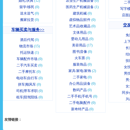
婚礼/庆典
(12)
农业生产机械设备
(0)
二
留学/移民
(0)
医药生产机械设备
(1)
写字楼
送水送气
(0)
建筑机械
(0)
店面
搬家拉货
(0)
虚拟物品|软件
(0)
交友
艺术品|收藏品
(0)
车辆买卖与服务>>
文体用品
(0)
免
婴幼儿用品
(0)
酒后代驾
(0)
上
美容用品
(17)
物流市场
(15)
长
图书|音像
(0)
托运快递
(1)
结
火车票
(0)
车辆配件市场
(0)
技
服装饰品
(0)
二手汽车买卖
(0)
女
家具/家电/家饰
(2)
二手摩托车
(0)
男
二手家电
(0)
电动车|自行车
(0)
男
办公用品|设备
(0)
拼车|顺风车
(0)
女
数码产品
(0)
司机|带车求职
(0)
同乡
二手手机|手机号
(0)
租车|陪驾陪练
(0)
兴
二手电脑|配件
(0)
新奇特产品
(0)
友情链接：