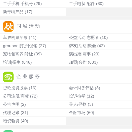
二手手机|手机号
(29)
二手电脑|配件
(60)
新奇特产品
(17)
同城活动
车票机票船票
(41)
公益活动|志愿者
(10)
groupon|打折|促销
(27)
驴友|活动|聚会
(42)
宠物领寄养|转让
(39)
演出票|赛事
(29)
培训|招生
(846)
加盟|合作
(633)
企业服务
贷款投资股票
(16)
会计财务评估
(8)
公司注册/商标
(72)
投诉检举
(12)
公告声明
(2)
寻人/寻物
(3)
代理记账
(31)
金融市场
(60)
增资验资
(40)