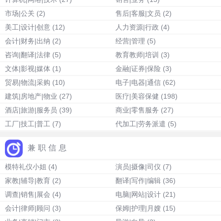
市场|公关
(2)
售后|客服|文员
(2)
美工|设计|创意
(12)
人力资源|行政
(4)
会计|财务|出纳
(2)
经营|管理
(5)
咨询|翻译|法律
(5)
教育教师|培训
(3)
文体|影视|媒体
(1)
金融|证券|保险
(3)
贸易|物流|采购
(10)
电子|电器|通信
(62)
建筑|房地产|物业
(27)
医疗|美容保健
(198)
酒店|旅游|服务员
(39)
商业|零售服务
(27)
工厂|技工|普工
(7)
代加工|劳务派遣
(5)
兼职信息
模特礼仪小姐
(4)
演员|摄像|司仪
(7)
家教|辅导|教育
(2)
翻译|写作|编辑
(36)
调查|销售|展会
(4)
电脑|网站|设计
(21)
会计|律师|顾问
(3)
保姆|护理|月嫂
(15)