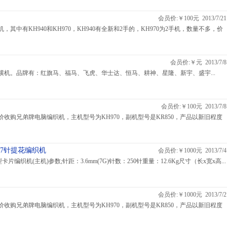
会员价:￥100元 2013/7/21
其中有KH940和KH970，KH940有全新和2手的，KH970为2手机，数量不多，价
会员价:￥元 2013/7/8
横机。品牌有：红旗马、福马、飞虎、华士达、恒马、耕神、星隆、新宇、盛宇...
会员价:￥100元 2013/7/8
收购兄弟牌电脑编织机，主机型号为KH970，副机型号是KR850，产品以新旧程度
2型7针提花编织机
会员价:￥1000元 2013/7/4
型卡片编织机(主机)参数;针距：3.6mm(7G)针数：250针重量：12.6Kg尺寸（长x宽x高...
会员价:￥1000元 2013/7/2
收购兄弟牌电脑编织机，主机型号为KH970，副机型号是KR850，产品以新旧程度