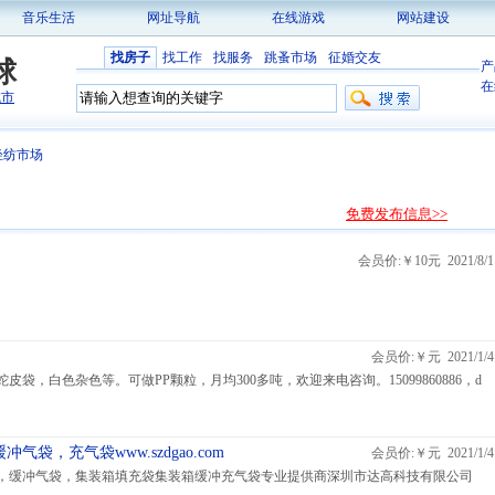
音乐生活
网址导航
在线游戏
网站建设
找房子
找工作
找服务
跳蚤市场
征婚交友
球
产
在
城市
轻纺市场
免费发布信息>>
会员价:￥10元 2021/8/1
会员价:￥元 2021/1/4
袋，白色杂色等。可做PP颗粒，月均300多吨，欢迎来电咨询。15099860886，d
袋，充气袋www.szdgao.com
会员价:￥元 2021/1/4
，缓冲气袋，集装箱填充袋集装箱缓冲充气袋专业提供商深圳市达高科技有限公司