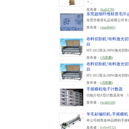
＊...
发布者：
(
lszi5176
)
东莞超细纤维材质毛巾
东莞市春雷礼品有限公司专
发布者：
(
xtnq8441
)
布料切割机?布料激光切
自
MT-1812双头100W激
发布者：
(
冯章鹏
)
布料切割机?布料激光切
自
MT-1812双头100W激
发布者：
(
冯章鹏
)
手摇横机电子计数器
功能介绍A型计数器具有：1
发布者：
(
gxjk6144
)
羊毛衫编织机-手摇横机
本公司销售多种品牌的手摇
发布者：
(
cvbv9152
)