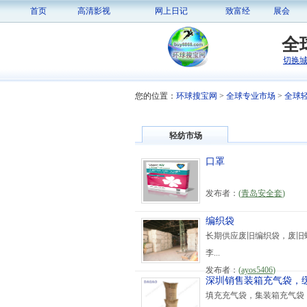
首页
高清影视
网上日记
致富经
展会
全
切换
您的位置：
环球搜宝网
>
全球专业市场
>
全球
轻纺市场
口罩
发布者：
(
青岛安全套
)
编织袋
长期供应废旧编织袋，废旧蛇皮
李...
发布者：
(
ayos5406
)
深圳销售装箱充气袋，缓冲气
填充充气袋，集装箱充气袋