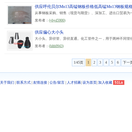
供应呼伦贝尔Mn13高锰钢板价格低高锰Mn13钢板规
从事钢板采购、销售（现货与期货）、深加工、进出口贸易为一体
发布者：
(
ybyd5900
)
供应偏心大小头
大小头、异径管、异径直通。化工管件之一，用于两种不同管径
发布者：
(
hlth0943
)
1/45页
1
2
3
4
5
6
下一
关于我们
|
联系方式
|
友情连接
|
公告/留言
|
人才招募
|
设为首页
|
加入收藏
51La