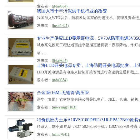
发布者：
(
jfda9354
)
我国入市十年污泥烘干机行业的改变
我国加入WTO以后，随着发达国家的先进技术、管理及资金进入
发布者：
(
hede1421
)
专业生产供应LED显示屏电源，5V70A防雨电源5V3
城市亮化照明工程让老百姓幸福感更足摘要：夜幕降临，华灯
临，...
发布者：
(
jfda9354
)
上海LED开关电源专卖，上海防雨开关电源批发，上海
LED开关电源是有电路来控制开关管而进行高速的道通和截止。
发布者：
(
jfda9354
)
合金管/16Mn无缝管/高压管
远华（集团）管材物资有限公司是以生产、加工、仓储、销售、
发布者：
(
mwyang@163
)
特价供应力士乐A10VS0100DFR1/31R-PPA12N00原
联系人：刘小姐 电话：027-50248580手机：15827383769 传真：027-
发布者：
(
almv7641
)