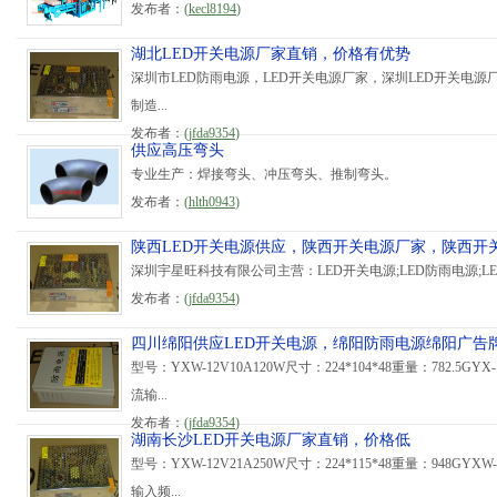
发布者：
(
kecl8194
)
湖北LED开关电源厂家直销，价格有优势
深圳市LED防雨电源，LED开关电源厂家，深圳LED开关电
制造...
发布者：
(
jfda9354
)
供应高压弯头
专业生产：焊接弯头、冲压弯头、推制弯头。
发布者：
(
hlth0943
)
陕西LED开关电源供应，陕西开关电源厂家，陕西开
深圳宇星旺科技有限公司主营：LED开关电源;LED防雨电源;L
发布者：
(
jfda9354
)
四川绵阳供应LED开关电源，绵阳防雨电源绵阳广告
型号：YXW-12V10A120W尺寸：224*104*48重量：782.5G
流输...
发布者：
(
jfda9354
)
湖南长沙LED开关电源厂家直销，价格低
型号：YXW-12V21A250W尺寸：224*115*48重量：948G
输入频...