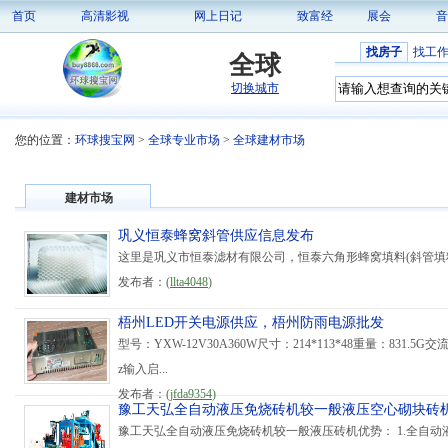
首页
高清影视
网上日记
致富经
展会
音
找房子
找工
全球
切换城市
您的位置：
环球搜宝网
>
全球专业市场
>
全球建材市场
建材市场
巩义恒泰蜂窝斜管供应信息发布
这里是巩义市恒泰滤材有限公司，恒泰六角形蜂窝填料(斜管填料)
发布者：
(
llta4048
)
梧州LED开关电源供应，梧州防雨电源批发
型号：YXW-12V30A360W尺寸：214*113*48重量：831.5
z输入启...
发布者：
(
jfda9354
)
豫工天弘全自动液压免烧砖机较一般液压空心砌块砖机
豫工天弘全自动液压免烧砖机较一般液压砖机优势： 1.全自动液