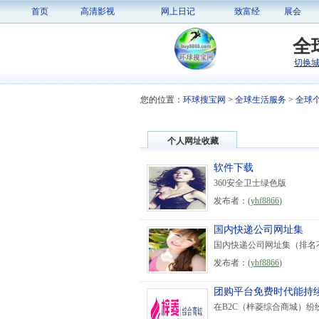
首页
高清影视
网上日记
致富经
展会
全
切换
您的位置：
环球搜宝网
>
全球生活服务
>
全球
个人网址收藏
软件下载
360安全卫士绿色版
发布者：
(
yhf8866
)
国内快递公司网址集
国内快递公司网址集（排名
发布者：
(
yhf8866
)
团购平台免费时代能持续
在B2C（梓菱综合商城）纷