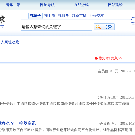
音乐生活
网址导航
在线游戏
网站建设
找房子
找工作
找服务
跳蚤市场
征婚交友
球
产
在
城市
个人网址收藏
免费发布信息>>
会员价:￥1元 2015/7/19
会员价:￥10元 2013/5/17
不分先后）申通快递韵达快递中通快递圆通快递联通快递长风快递顺丰快递京通物...
多久？---梓菱资讯
会员价:￥元 2013/1/18
纷采用开放平台战略止损后，团购行业也开始走向泛平台化道路。继千品网和高朋团...