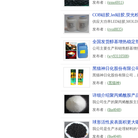
发布者：
(
trmo6911
)
COB硅胶,led硅胶,荧
供应大功率LED硅胶,MOL
发布者：
(
rvoi8835
)
全国发货醇基增热稳定
公司主要生产和销售醇基增
发布者：
(
wy93110508
)
黑猫神日化股份有限公
黑猫神日化股份有限公司，
发布者：
(
黑猫神
)
详细介绍聚丙烯酰胺产
我公司生产的聚丙烯酰胺主
发布者：
(
llta4048
)
球形活性炭表面积更大
我公司是生产水处理材料的
发布者：
(
llta4048
)