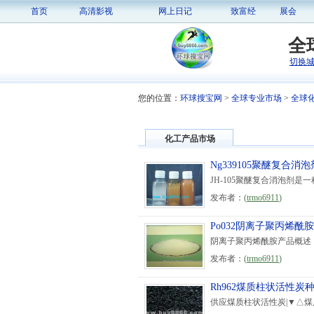
首页
高清影视
网上日记
致富经
展会
全
切换
您的位置：
环球搜宝网
>
全球专业市场
>
全球
化工产品市场
Ng339105聚醚复合
JH-105聚醚复合消泡剂是
发布者：
(
trmo6911
)
Po032阴离子聚丙烯酰
阴离子聚丙烯酰胺产品概述
发布者：
(
trmo6911
)
Rh962煤质柱状活性
供应煤质柱状活性炭|▼△煤质