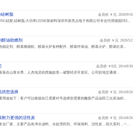
光粉硅树脂
会员价:￥元 2020/9/16
DING硅胶,硅树脂,大功率LED封装材料深圳市新亮点电子有限公司专业代理德国DEL...
剂醇油助燃剂
会员价:￥元 2020/5/2
热稳定剂、醇基燃烧机、醇基火炉各种配件、醇基环保油、醇基火炉、醇基灶具...
司
会员价:￥8元 2014/8/30
座落在山青水秀、人杰地灵的西施故里—诸暨经济开发区。公司驻地交通便...
品供您选择
会员价:￥元 2014/8/26
要用途如下：客户可以根据自己需要对号选择您需要的酰胺产品油田三次采油的...
吸附力更强的活性炭
会员价:￥元 2014/8/26
专业厂家，主要产品有净水滤料、水处理药剂、环保填料、活性炭，四大系列，一...