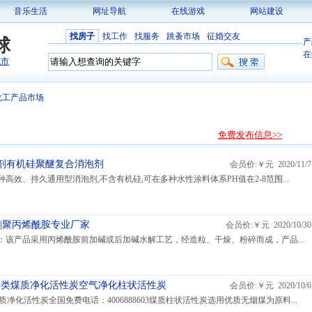
音乐生活
网址导航
在线游戏
网站建设
找房子
找工作
找服务
跳蚤市场
征婚交友
球
产
在
城市
化工产品市场
免费发布信息>>
消泡剂有机硅聚醚复合消泡剂
会员价:￥元 2020/11/7
一种高效、持久通用型消泡剂,不含有机硅,可在多种水性涂料体系PH值在2-8范围...
胺|聚丙烯酰胺专业厂家
会员价:￥元 2020/10/30
：该产品采用丙烯酰胺前加碱或后加碱水解工艺，经造粒、干燥、粉碎而成，产品...
炭种类煤质净化活性炭空气净化柱状活性炭
会员价:￥元 2020/10/6
净化活性炭全国免费电话：4006888603煤质柱状活性炭选用优质无烟煤为原料...