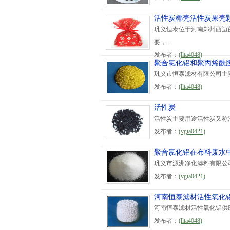
活性炭椰壳活性炭果壳
巩义恒泰位于河南郑州西边
要，...
发布者：
(
llta4048
)
聚合氯化铝和聚丙烯酰
巩义市恒泰滤材有限公司主要
发布者：
(
llta4048
)
活性炭
活性炭主要用途活性炭又称
发布者：
(
vgta0421
)
聚合氯化铝在布料废水
巩义市源洲净化滤料有限公
发布者：
(
vgta0421
)
河南恒泰滤材活性氧化
河南恒泰滤材活性氧化铝供应
发布者：
(
llta4048
)