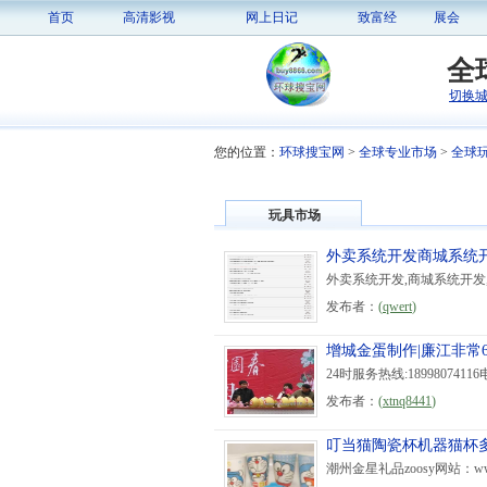
首页
高清影视
网上日记
致富经
展会
全
切换
您的位置：
环球搜宝网
>
全球专业市场
>
全球
玩具市场
外卖系统开发商城系统
外卖系统开发,商城系统开发
发布者：
(
qwert
)
增城金蛋制作|廉江非常6
24时服务热线:18998074116电话:
发布者：
(
xtnq8441
)
叮当猫陶瓷杯机器猫杯
潮州金星礼品zoosy网站：www.jxb