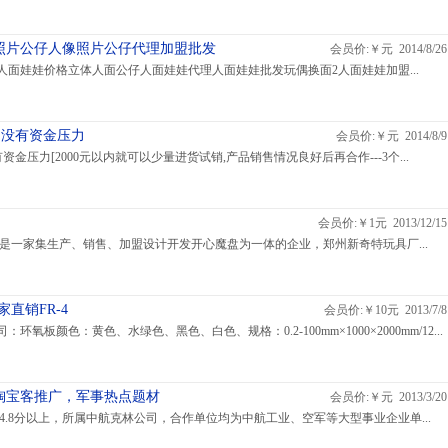
照片公仔人像照片公仔代理加盟批发
会员价:￥元 2014/8/26
面娃娃价格立体人面公仔人面娃娃代理人面娃娃批发玩偶换面2人面娃娃加盟...
,没有资金压力
会员价:￥元 2014/8/9
资金压力[2000元以内就可以少量进货试销,产品销售情况良好后再合作---3个...
会员价:￥1元 2013/12/15
是一家集生产、销售、加盟设计开发开心魔盘为一体的企业，郑州新奇特玩具厂...
直销FR-4
会员价:￥10元 2013/7/8
氧板颜色：黄色、水绿色、黑色、白色、规格：0.2-100mm×1000×2000mm/12...
淘宝客推广，军事热点题材
会员价:￥元 2013/3/20
4.8分以上，所属中航克林公司，合作单位均为中航工业、空军等大型事业企业单...