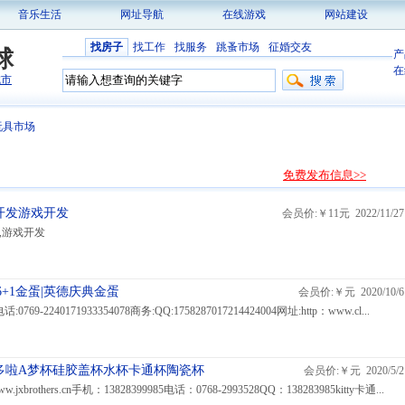
音乐生活
网址导航
在线游戏
网站建设
找房子
找工作
找服务
跳蚤市场
征婚交友
球
产
在
城市
玩具市场
免费发布信息>>
开发游戏开发
会员价:￥11元 2022/11/27
,游戏开发
+1金蛋|英德庆典金蛋
会员价:￥元 2020/10/6
0769-2240171933354078商务:QQ:1758287017214424004网址:http：www.cl...
多啦A梦杯硅胶盖杯水杯卡通杯陶瓷杯
会员价:￥元 2020/5/2
rothers.cn手机：13828399985电话：0768-2993528QQ：138283985kitty卡通...