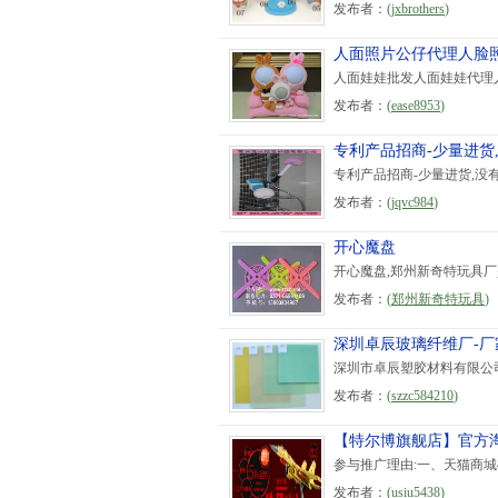
发布者：
(
jxbrothers
)
人面照片公仔代理人脸
人面娃娃批发人面娃娃代理人
发布者：
(
ease8953
)
专利产品招商-少量进货
专利产品招商-少量进货,没有
发布者：
(
jqvc984
)
开心魔盘
开心魔盘,郑州新奇特玩具厂
发布者：
(
郑州新奇特玩具
)
深圳卓辰玻璃纤维厂-厂家
深圳市卓辰塑胶材料有限公司：环
发布者：
(
szzc584210
)
【特尔博旗舰店】官方
参与推广理由:一、天猫商城
发布者：
(
usiu5438
)