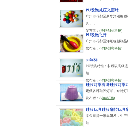
PU发泡减压光面球
广州市花都区新华洋刚橡塑制
具，...
发布者：
(
洋刚创意科技
)
PU发泡飞弹
广州市花都区洋刚橡塑制品厂网址：ht
发布者：
(
洋刚创意科技
)
pu浮标
PU玩具特性：材质以高级进
短...
发布者：
(
洋刚创意科技
)
硅胶灯罩香味硅胶灯罩
定做各种硅胶灯罩，奇特灯
发布者：
(
yhro6038
)
硅胶玩具硅胶翻转玩具
本公司是一家集研发，生产
硅...