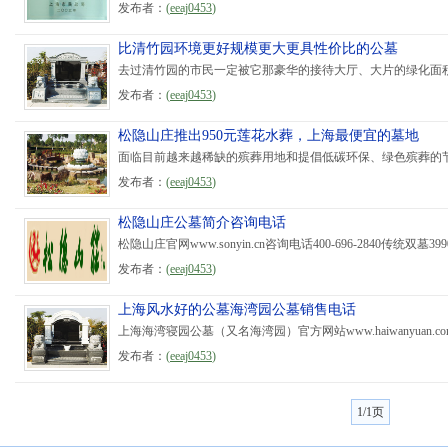
发布者：
(
eeaj0453
)
比清竹园环境更好规模更大更具性价比的公墓
去过清竹园的市民一定被它那豪华的接待大厅、大片的绿化面积
发布者：
(
eeaj0453
)
松隐山庄推出950元莲花水葬，上海最便宜的墓地
面临目前越来越稀缺的殡葬用地和提倡低碳环保、绿色殡葬的节
发布者：
(
eeaj0453
)
松隐山庄公墓简介咨询电话
松隐山庄官网www.sonyin.cn咨询电话400-696-2840传统
发布者：
(
eeaj0453
)
上海风水好的公墓海湾园公墓销售电话
上海海湾寝园公墓（又名海湾园）官方网站www.haiwanyuan
发布者：
(
eeaj0453
)
1/1页