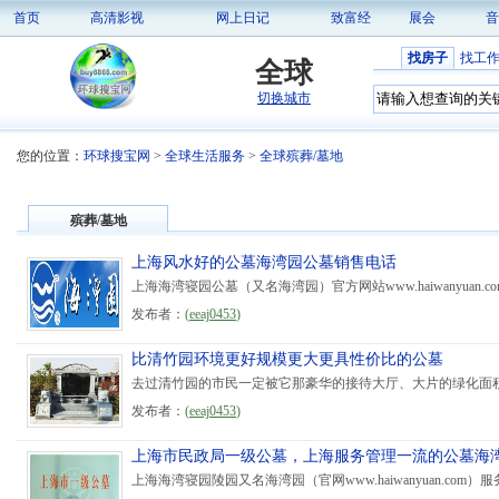
首页
高清影视
网上日记
致富经
展会
音
找房子
找工
全球
切换城市
您的位置：
环球搜宝网
>
全球生活服务
>
全球殡葬/墓地
殡葬/墓地
上海风水好的公墓海湾园公墓销售电话
上海海湾寝园公墓（又名海湾园）官方网站www.haiwanyuan
发布者：
(
eeaj0453
)
比清竹园环境更好规模更大更具性价比的公墓
去过清竹园的市民一定被它那豪华的接待大厅、大片的绿化面积
发布者：
(
eeaj0453
)
上海市民政局一级公墓，上海服务管理一流的公墓海
上海海湾寝园陵园又名海湾园（官网www.haiwanyuan.com）服务