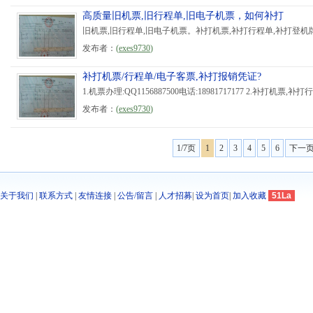
高质量旧机票,旧行程单,旧电子机票，如何补打
旧机票,旧行程单,旧电子机票。补打机票,补打行程单,补打登机牌
发布者：
(
exes9730
)
补打机票/行程单/电子客票,补打报销凭证?
1.机票办理:QQ1156887500电话:18981717177 2.补打机票,
发布者：
(
exes9730
)
1/7页
1
2
3
4
5
6
下一
关于我们
|
联系方式
|
友情连接
|
公告/留言
|
人才招募
|
设为首页
|
加入收藏
51La