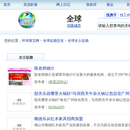
首页
高清影视
网上日记
致富经
展会
音
找房子
找工
全球
切换城市
您的位置：
环球搜宝网
>
全球征婚交友
>
全球女士征婚
女士征婚
陈老师婚介
陈老师婚介是诸暨市婚介行业最大的服务机构，成立于2007年元
发布者：
(
奶茶店转让
)
韶关乐昌哪里火锅好?马坝西关牛杂火锅让您品尝广州
韶关哪里火锅好?食在广州味在西关，马坝西关牛杂火锅让您品尝
发布者：
(
ib34md29
)
顺德乐从红木家具招商加盟
佛山市顺德红木家具产业的蓬勃发展，不仅为群众创业致富提供