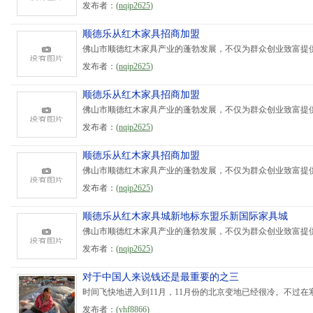
发布者：
(
nqip2625
)
顺德乐从红木家具招商加盟
佛山市顺德红木家具产业的蓬勃发展，不仅为群众创业致富提供
发布者：
(
nqip2625
)
顺德乐从红木家具招商加盟
佛山市顺德红木家具产业的蓬勃发展，不仅为群众创业致富提供
发布者：
(
nqip2625
)
顺德乐从红木家具招商加盟
佛山市顺德红木家具产业的蓬勃发展，不仅为群众创业致富提供
发布者：
(
nqip2625
)
顺德乐从红木家具城新地标东盟乐新国际家具城
佛山市顺德红木家具产业的蓬勃发展，不仅为群众创业致富提供
发布者：
(
nqip2625
)
对于中国人来说钱还是最重要的之三
时间飞快地进入到11月，11月份的北京变地已经很冷。不过在
发布者：
(
yhf8866
)