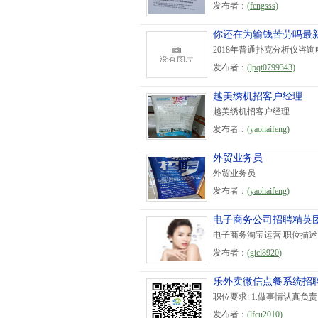
发布者：
(
fengsss
)
你还在为输钱苦劳吗最
2018年普通扑克分析仪咨询电话
发布者：
(
lpqt0799343
)
越美绣机招客户经理
越美绣机招客户经理
发布者：
(
yaohaifeng
)
外贸业务员
外贸业务员
发布者：
(
yaohaifeng
)
电子商务公司招聘精英
电子商务淘宝运营 职位描述
发布者：
(
gicl8920
)
乐外卖微信点餐系统招
职位要求: 1.做事情认真负
发布者：
(
lfcu2010
)