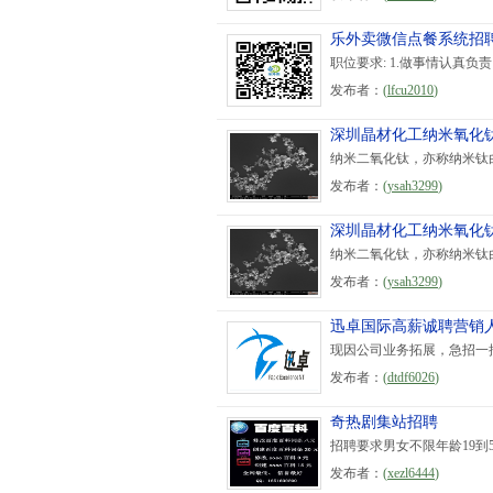
乐外卖微信点餐系统招
职位要求: 1.做事情认真负
发布者：
(
lfcu2010
)
深圳晶材化工纳米氧化
纳米二氧化钛，亦称纳米钛
发布者：
(
ysah3299
)
深圳晶材化工纳米氧化
纳米二氧化钛，亦称纳米钛
发布者：
(
ysah3299
)
迅卓国际高薪诚聘营销
现因公司业务拓展，急招一批
发布者：
(
dtdf6026
)
奇热剧集站招聘
招聘要求男女不限年龄19到50
发布者：
(
xezl6444
)