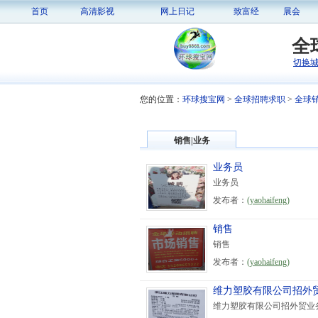
首页
高清影视
网上日记
致富经
展会
全
切换
您的位置：
环球搜宝网
>
全球招聘求职
>
全球销
销售|业务
业务员
业务员
发布者：
(
yaohaifeng
)
销售
销售
发布者：
(
yaohaifeng
)
维力塑胶有限公司招外
维力塑胶有限公司招外贸业