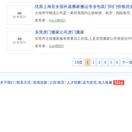
优质上海至全国长途搬家搬运专业包装门到门价格优
大地华宇物流公司是一家经营国内公路铁路、航空，国际航空、
发布者：
(
vwvj8642
)
东莞虎门搬家公司虎门搬家
东莞市迁喜搬家服务尊重员工价值,人是东莞搬家公司资源当中较
发布者：
(
seej9003
)
1/6页
1
2
3
4
5
6
下一
关于我们
|
联系方式
|
友情连接
|
公告/留言
|
人才招募
|
设为首页
|
加入收藏
51La