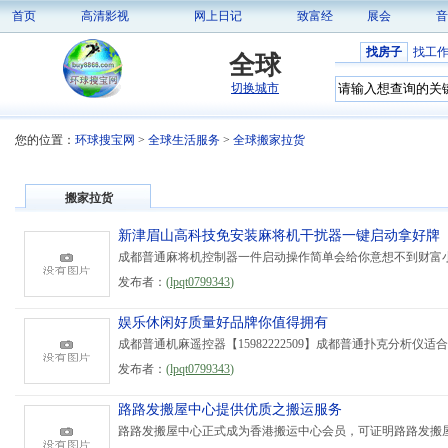
首页
高清影视
网上日记
致富经
展会
音
找房子
找工
全球
切换城市
您的位置：
环球搜宝网
>
全球生活服务
>
全球搬家拉货
搬家拉货
新津眉山高科技免安装麻将机干扰器一键启动拿好牌
成都普通麻将机控制器一件启动操作简单会给你意想不到财富小
发布者：
(
lpqt0799343
)
娱乐休闲好质量好品牌你值得拥有
成都普通机麻遥控器【15982222509】成都普通扑克分析仪适合全国
发布者：
(
lpqt0799343
)
路路发搬屋中心提供优质之搬运服务
路路发搬屋中心正式成为香港搬运中心会员，可证明路路发搬屋