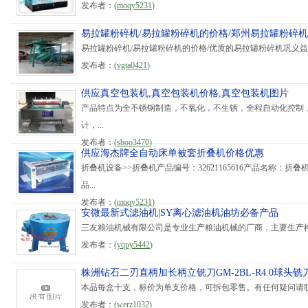
发布者：
(
moqy5231
)
易拉罐粉碎机/易拉罐粉碎机的价格/郑州易拉罐粉碎机
易拉罐粉碎机/易拉罐粉碎机的价格/优质的易拉罐粉碎机巩义益
发布者：
(
vgta0421
)
供应真空包装机,真空包装机价格,真空包装机图片
产品特点为全不锈钢制造，不氧化，不生锈，全程自动化控制
计，...
发布者：
(
sboo3470
)
供应海杰牌全自动床单被套折叠机价格优惠
折叠机设备>>折叠机产品编号：32621165616产品名称：折叠机规
品...
发布者：
(
moqy5231
)
安微最新式滤油机|SY离心滤油机油坊必备产品
三友粮油机械有限公司是专业生产粮油机械的厂商，主要生产榨油机设
发布者：
(
yqpy5442
)
株洲钻石二刃直柄加长柄立铣刀GM-2BL-R4.0球头铣
本品每盒十支，标价为单支价格，可拆包零售。有任何疑问请联
发布者：
(
werz1032
)