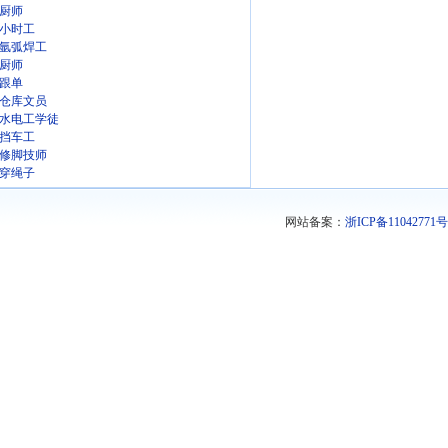
厨师
小时工
氩弧焊工
厨师
跟单
仓库文员
水电工学徒
挡车工
修脚技师
穿绳子
网站备案：
浙ICP备11042771号