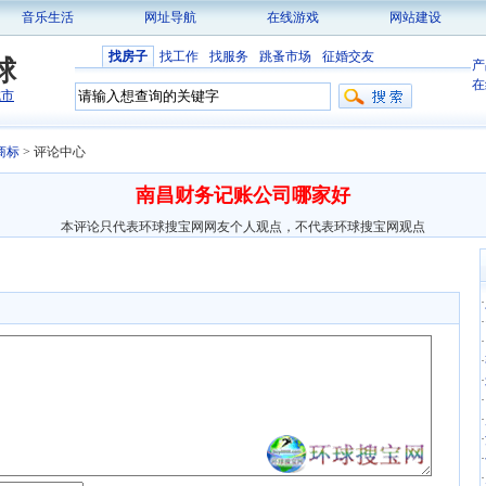
音乐生活
网址导航
在线游戏
网站建设
找房子
找工作
找服务
跳蚤市场
征婚交友
球
产
在
城市
商标
> 评论中心
南昌财务记账公司哪家好
本评论只代表环球搜宝网网友个人观点，不代表环球搜宝网观点
·
·
·
·
·
·
·
·
·
·