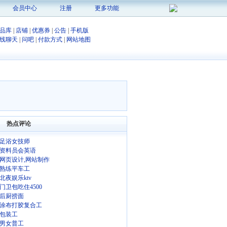
会员中心
注册
更多功能
品库
|
店铺
|
优惠券
|
公告
|
手机版
线聊天
|
问吧
|
付款方式
|
网站地图
热点评论
足浴女技师
资料员会英语
网页设计,网站制作
熟练平车工
北夜娱乐ktv
门卫包吃住4500
后厨捞面
涂布打胶复合工
包装工
男女普工