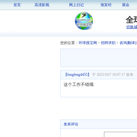
首页
高清影视
网上日记
致富经
展会
全
切换
您的位置：
环球搜宝网
>
招聘求职
>
咨询|翻译|
【
fengfeng4455
】
于 2025/10/7 10:07:17 发布
这个工作不错哦
发表评论