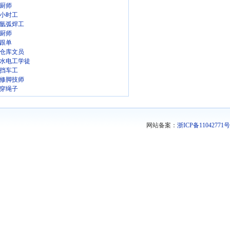
厨师
小时工
氩弧焊工
厨师
跟单
仓库文员
水电工学徒
挡车工
修脚技师
穿绳子
网站备案：
浙ICP备11042771号