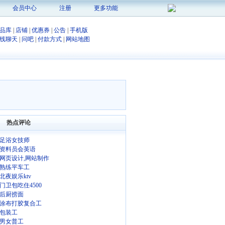
会员中心
注册
更多功能
品库
|
店铺
|
优惠券
|
公告
|
手机版
线聊天
|
问吧
|
付款方式
|
网站地图
热点评论
足浴女技师
资料员会英语
网页设计,网站制作
熟练平车工
北夜娱乐ktv
门卫包吃住4500
后厨捞面
涂布打胶复合工
包装工
男女普工