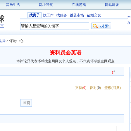
音乐生活
网址导航
在线游戏
网站建设
找房子
找工作
找服务
跳蚤市场
征婚交友
球
产
在
城市
法律
> 评论中心
资料员会英语
本评论只代表环球搜宝网网友个人观点，不代表环球搜宝网观点
#
1
·
·
支持(
0
)
反对(
0
)
盖楼(回复)
·
·
·
1/1页
·
·
·
·
·