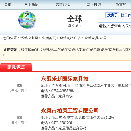
首页
网上购物
高清影视
网上日记
致富经
找房子
找工
全球
切换城市
您的位置：
环球搜宝网
>
生活黄页
>
全球购物广场
>
全球家具/家居
店铺类别：
服饰
饰品/化妆品
礼品/工艺品
车类
通讯/数码产品
电脑硬件/软件
花店/宠物
家具/家居
东盟乐新国际家具城
地址：广东省-佛山市-顺德区:乐从镇南村工业区（家具城
电话：0757-28855388
推荐产品：
家具商场
永康市柏康工贸有限公司
地址：浙江省-金华市-永康市:古山镇古后路12号
电话：0579-87027061
推荐产品：
家居用品健身器材