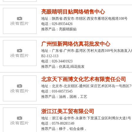
亮眼睛明目贴网络销售中心
地址：陕西省-西安市-市辖区:西安市雁塔区电视塔108号
电话：029-89354426
推荐产品：
亮眼睛眼贴
广州恒新网络仿真花批发中心
地址：广东省-广州市-荔湾区:芳村大道西169号兴东路直入
B2-112-113
电话：020-34401923
推荐产品：
仿真花
,
绢花批发
北京天下画博文化艺术有限责任公司
地址：北京市-北京辖区-通州区:宋庄艺术区环岛一号西区7
电话：010-60573545
推荐产品：
油画，国画，工艺
浙江江美工贸有限公司
地址：浙江省-金华市-永康市:下里溪工业区利博尔大道1号
电话：0579-89281149
推荐产品：
梯子，铝合金梯，