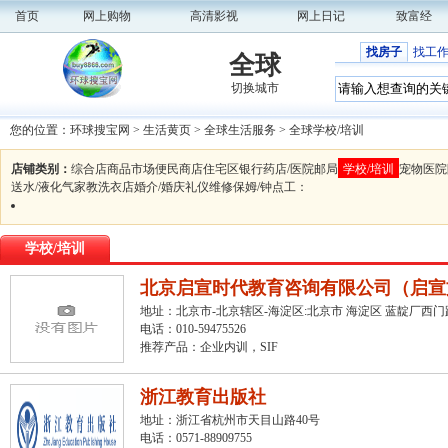
首页
网上购物
高清影视
网上日记
致富经
找房子
找工
全球
切换城市
您的位置：
环球搜宝网
>
生活黄页
>
全球生活服务
>
全球学校/培训
店铺类别：
综合店
商品市场
便民商店
住宅区
银行
药店/医院
邮局
学校/培训
宠物医院
送水/液化气
家教
洗衣店
婚介/婚庆礼仪
维修
保姆/钟点工
：
学校/培训
北京启宣时代教育咨询有限公司（启宣
地址：北京市-北京辖区-海淀区:北京市 海淀区 蓝靛厂西门
电话：010-59475526
推荐产品：
企业内训，SIF
浙江教育出版社
地址：浙江省杭州市天目山路40号
电话：0571-88909755