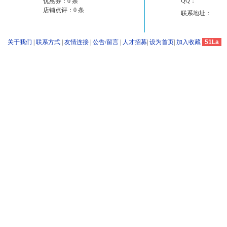
QQ：
优惠券：0 条
店铺点评：0 条
联系地址：
关于我们
|
联系方式
|
友情连接
|
公告/留言
|
人才招募
|
设为首页
|
加入收藏
51La