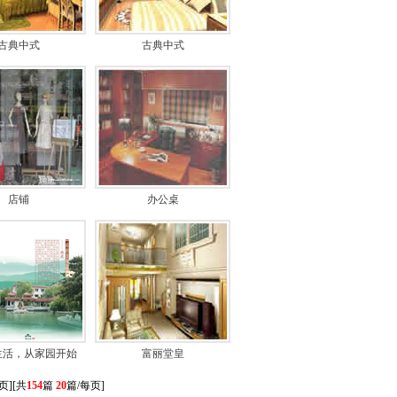
古典中式
古典中式
店铺
办公桌
生活，从家园开始
富丽堂皇
8页][共
154
篇
20
篇/每页]