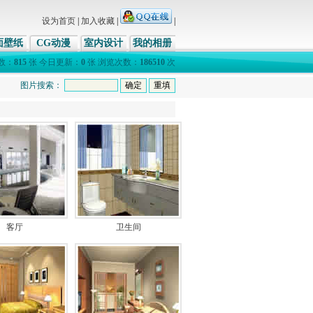
设为首页
|
加入收藏
|
|
面壁纸
CG动漫
室内设计
我的相册
数：
815
张 今日更新：
0
张 浏览次数：
186510
次
图片搜索：
客厅
卫生间