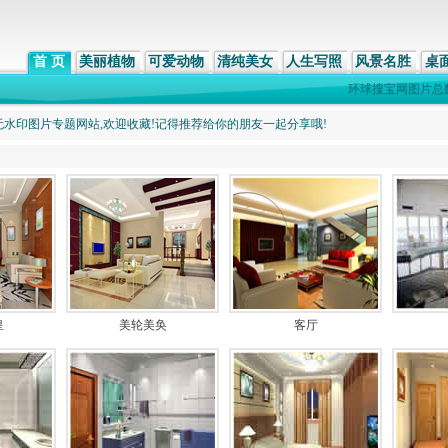
首 页
美丽植物
可爱动物
清纯美女
人生写照
风景名胜
桌
环球搜宝网图片总
水印图片专题网站,欢迎收藏!记得推荐给你的朋友一起分享哦!
皇
美轮美奂
客厅