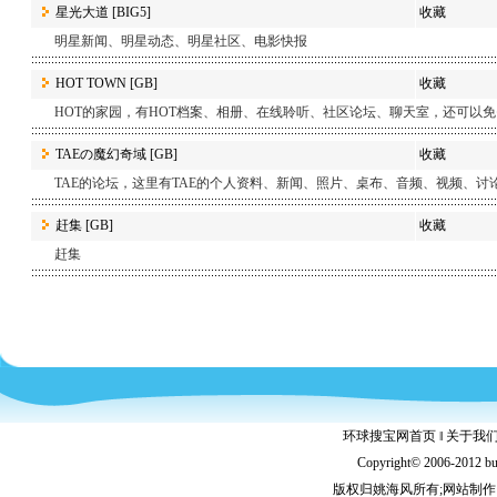
星光大道
[BIG5]
收藏
明星新闻、明星动态、明星社区、电影快报
HOT TOWN
[GB]
收藏
HOT的家园，有HOT档案、相册、在线聆听、社区论坛、聊天室，还可以免费在
TAEの魔幻奇域
[GB]
收藏
TAE的论坛，这里有TAE的个人资料、新闻、照片、桌布、音频、视频、讨
赶集
[GB]
收藏
赶集
环球搜宝网首页
‖
关于我
Copyright© 2006-2012 b
版权归姚海风所有;网站制作