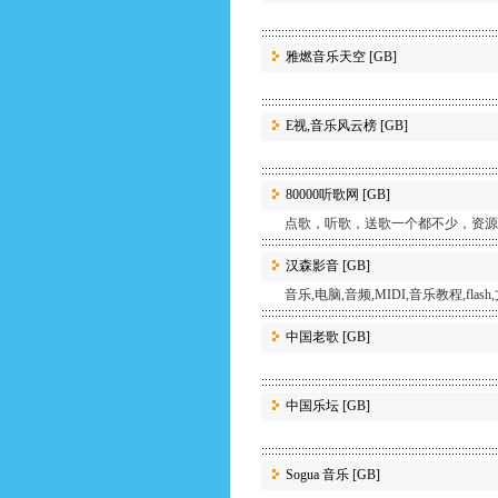
雅燃音乐天空
[GB]
E视,音乐风云榜
[GB]
80000听歌网
[GB]
点歌，听歌，送歌一个都不少，资源
汉森影音
[GB]
音乐,电脑,音频,MIDI,音乐教程,flas
中国老歌
[GB]
中国乐坛
[GB]
Sogua 音乐
[GB]